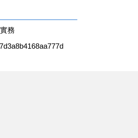
及實務
87d3a8b4168aa777d