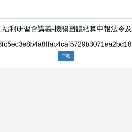
7職工福利研習會講義-機關團體結算申報法令
3fc5ec3e8b4a8ffac4caf5729b3071ea2bd1
下載