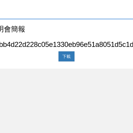
明會簡報
b4d22d228c05e1330eb96e51a8051d5c1d
下載