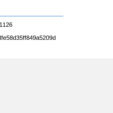
126
fe58d35ff849a5209d