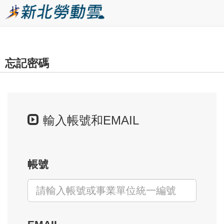
跳
到
主
要
忘記密碼
內
容
區
塊
輸入帳號和EMAIL
帳號