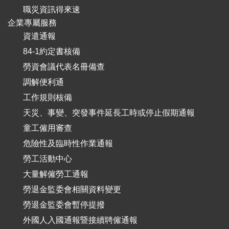
職災資訊得來速
企業專屬服務
資遣通報
84-1約定書核備
勞資會議代表名冊備查
調解便利通
工作規則核備
天災、事變、突發事件延長工時或停止假期通報
童工僱用審查
危險性及臨時性作業通報
勞工活動中心
大量解僱勞工通報
勞退金監委會相關資料變更
勞退金監委會暫停提撥
外國人入國通報暨接續聘僱通報