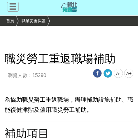
跳
到
主
首頁
職業災害保護
要
內
容
區
塊
職災勞工重返職場補助
A-
A+
瀏覽人數：15290
為協助職災勞工重返職場，辦理輔助設施補助、職
能復健津貼及僱用職災勞工補助。
補助項目