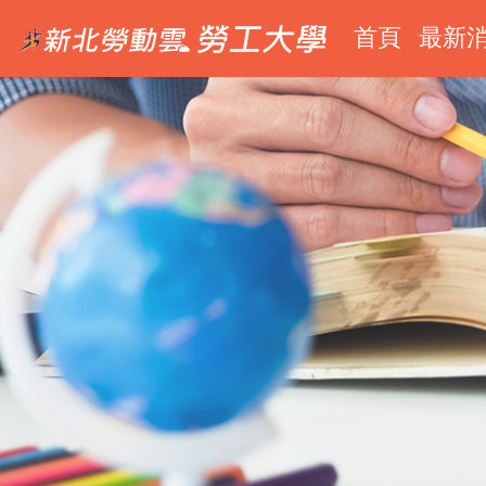
跳
新
勞
首頁
最新
到
北
工
主
勞
大
要
動
學
雲
(logo
內
(logo
圖)
容
圖)
區
塊