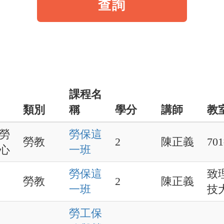
查詢
課程名
類別
稱
學分
講師
教
勞
勞保這
勞教
2
陳正義
70
心
一班
勞保這
致
勞教
2
陳正義
一班
技
勞工保