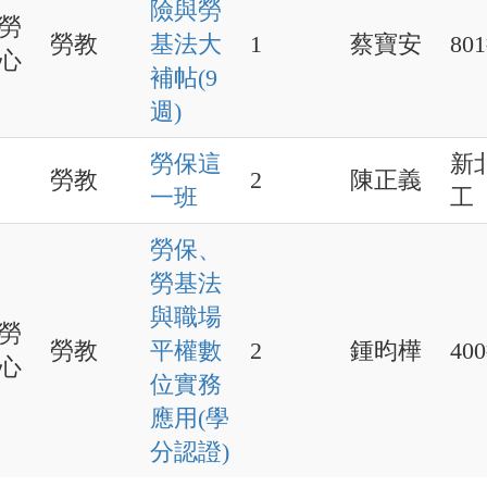
險與勞
勞
勞教
基法大
1
蔡寶安
80
心
補帖(9
週)
勞保這
新
勞教
2
陳正義
一班
工
勞保、
勞基法
與職場
勞
勞教
平權數
2
鍾昀樺
40
心
位實務
應用(學
分認證)