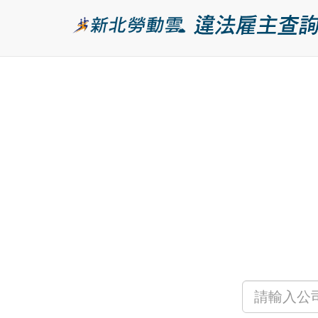
跳
到
主
要
內
容
區
塊