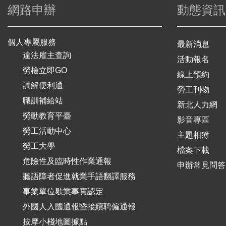
網路申辦
動態資訊
個人專屬服務
最新消息
違法雇主查詢
活動報名
勞檢立即GO
線上預約
調解便利通
勞工刊物
職訓補給站
新北人力網
勞動教育平臺
影音專區
勞工活動中心
主題相簿
勞工大學
檔案下載
危險性及臨時性作業通報
申辦常見問答
聽語障者促進就業手語翻譯服務
事業單位歇業事實認定
外國人入國通報暨接續聘僱通報
按摩小棧地圖據點