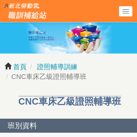
跳
導
到
覽
主
列
要
開
內
關
容
區
首頁
證照輔導訓練
塊
CNC車床乙級證照輔導班
CNC車床乙級證照輔導班
班別資料