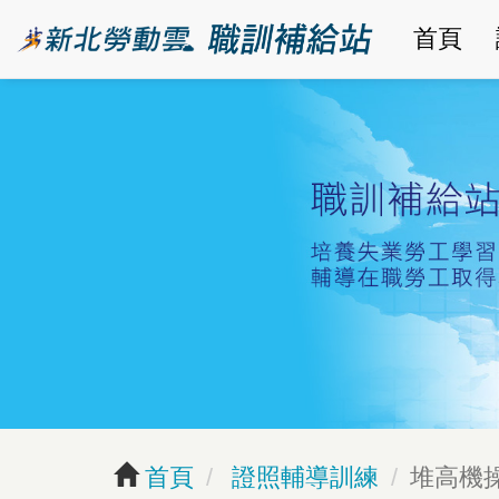
跳
首頁
到
主
要
內
容
區
塊
首頁
證照輔導訓練
堆高機操