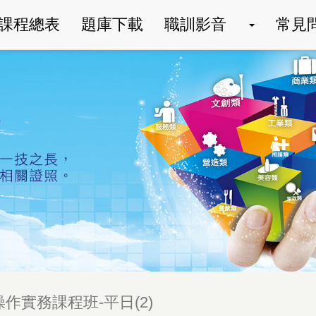
職
課程總表
題庫下載
職訓影音
常見
訓
影
音
作實務課程班-平日(2)