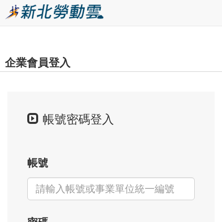
跳
到
主
要
企業會員登入
內
容
區
塊
帳號密碼登入
帳號