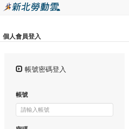
跳
到
主
要
個人會員登入
內
容
區
塊
帳號密碼登入
帳號