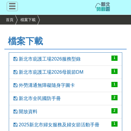
跳
到
主
首頁
檔案下載
要
內
容
檔案下載
區
塊
1
新北市庇護工場2026服務型錄
1
新北市庇護工場2026母親節DM
1
外勞溝通無障礙隨身字圖卡
2
新北市全民國防手冊
2
開放資料
1
2025新北市婦女服務及婦女節活動手冊