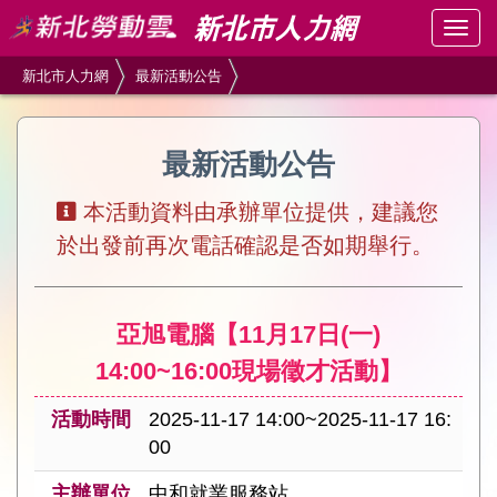
跳
Togg
到
navig
主
新北市人力網
最新活動公告
要
內
容
最新活動公告
區
塊
本活動資料由承辦單位提供，建議您
於出發前再次電話確認是否如期舉行。
亞旭電腦【11月17日(一)
14:00~16:00現場徵才活動】
活動時間
2025-11-17 14:00~2025-11-17 16:
00
主辦單位
中和就業服務站