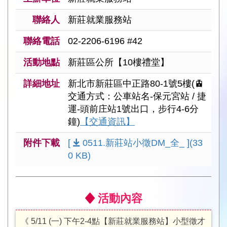
聯絡人
新莊就業服務站
聯絡電話
02-2206-6196 #42
活動地點
新莊區公所【10樓禮堂】
詳細地址
新北市新莊區中正路80-1號5樓(🚊
交通方式：公車站名-保元宮站 / 捷
運-頭前庄站1號出口，步行4-6分
鐘)
【交通資訊】
附件下載
[
0511.新莊站小徵DM_全_ ](33
0 KB)
活動內容
《 5/11 (一) 下午2-4點【新莊就業服務站】小型徵才