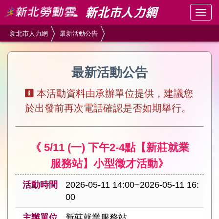
跳
Togg
到
navig
主
新北市人力網
最新活動公告
要
內
容
最新活動公告
區
塊
本活動資料由承辦單位提供，建議您
於出發前再次電話確認是否如期舉行。
《 5/11 (一) 下午2-4點【新莊就業
服務站】小型徵才活動》
活動時間
2026-05-11 14:00~2026-05-11 16:
00
主辦單位
新莊就業服務站