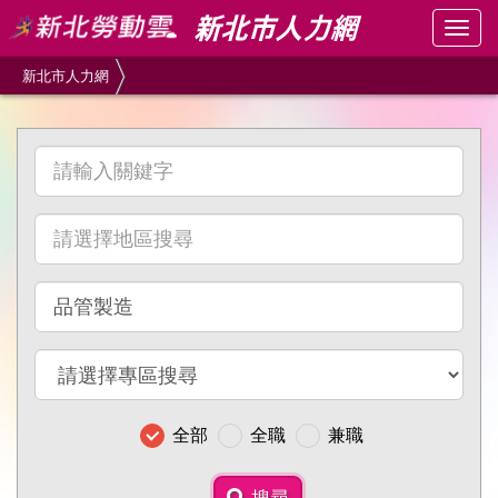
跳
Togg
到
navig
主
新北市人力網
要
內
容
請
區
輸
塊
入
請
關
選
鍵
擇
字
請
地
選
區
擇
搜
請
職
尋
選
別
擇
搜
全部
全職
兼職
專
尋
區
搜