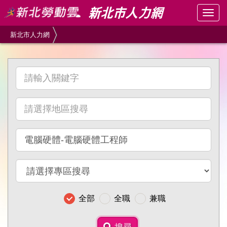
跳
Togg
到
navig
主
新北市人力網
要
內
容
請
區
輸
塊
入
請
關
選
鍵
擇
字
請
地
選
區
擇
搜
請
職
尋
選
別
擇
搜
全部
全職
兼職
專
尋
區
搜