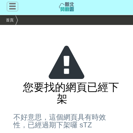
跳
到
主
首頁
要
內
容
區
塊
您要找的網頁已經下
架
不好意思，這個網頁具有時效
性，已經過期下架囉 sTZ