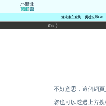
跳
到
主
違法雇主查詢
勞檢立即GO
要
內
首頁
容
區
塊
不好意思，這個網頁
您也可以透過上方搜