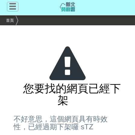
跳
到
主
首頁
要
內
容
區
塊
您要找的網頁已經下
架
不好意思，這個網頁具有時效
性，已經過期下架囉 sTZ