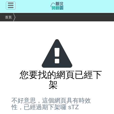
跳
到
主
首頁
要
內
容
區
塊
您要找的網頁已經下
架
不好意思，這個網頁具有時效
性，已經過期下架囉 sTZ