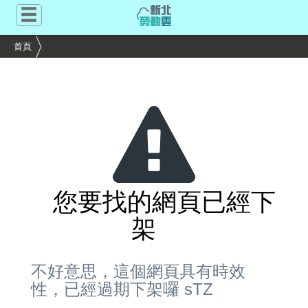
跳
到
主
首頁
要
內
容
區
塊
您要找的網頁已經下
架
不好意思，這個網頁具有時效
性，已經過期下架囉 sTZ