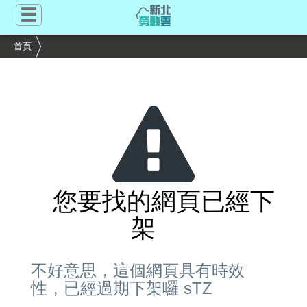
跳
到
主
首頁
要
內
容
區
塊
您要找的網頁已經下
架
不好意思，這個網頁具有時效
性，已經過期下架囉 sTZ