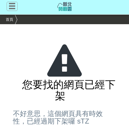
跳
到
主
首頁
要
內
容
區
塊
您要找的網頁已經下
架
不好意思，這個網頁具有時效
性，已經過期下架囉 sTZ