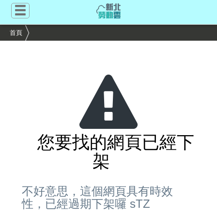
跳
到
主
首頁
要
內
容
區
塊
您要找的網頁已經下
架
不好意思，這個網頁具有時效
性，已經過期下架囉 sTZ