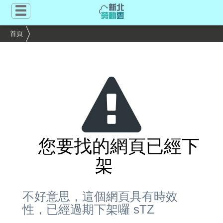
跳
到
主
首頁
要
內
容
區
塊
您要找的網頁已經下
架
不好意思，這個網頁具有時效
性，已經過期下架囉 sTZ