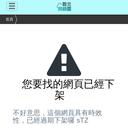
跳
到
主
首頁
要
內
容
區
塊
您要找的網頁已經下
架
不好意思，這個網頁具有時效
性，已經過期下架囉 sTZ