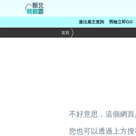
跳
到
主
違法雇主查詢
勞檢立即GO
要
內
首頁
容
區
塊
不好意思，這個網頁
您也可以透過上方搜