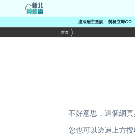
跳
到
主
違法雇主查詢
勞檢立即GO
要
內
首頁
容
區
塊
不好意思，這個網頁
您也可以透過上方搜