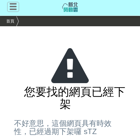
跳
到
主
首頁
要
內
容
區
塊
您要找的網頁已經下
架
不好意思，這個網頁具有時效
性，已經過期下架囉 sTZ