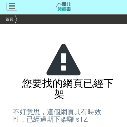
跳
到
主
首頁
要
內
容
區
塊
您要找的網頁已經下
架
不好意思，這個網頁具有時效
性，已經過期下架囉 sTZ