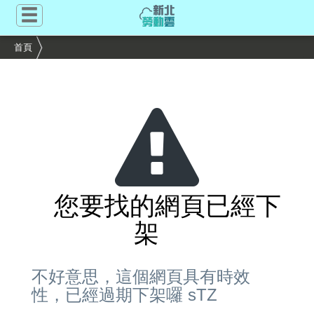
跳
到
主
首頁
要
內
容
區
塊
您要找的網頁已經下
架
不好意思，這個網頁具有時效
性，已經過期下架囉 sTZ