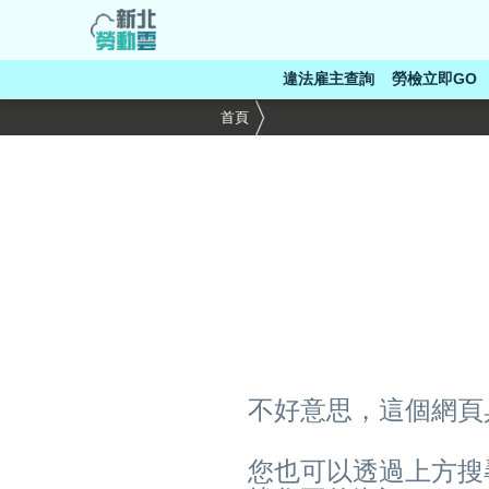
跳
到
主
違法雇主查詢
勞檢立即GO
要
內
首頁
容
區
塊
不好意思，這個網頁
您也可以透過上方搜