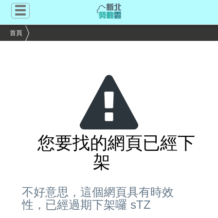
跳
到
主
首頁
要
內
容
區
塊
您要找的網頁已經下
架
不好意思，這個網頁具有時效
性，已經過期下架囉 sTZ