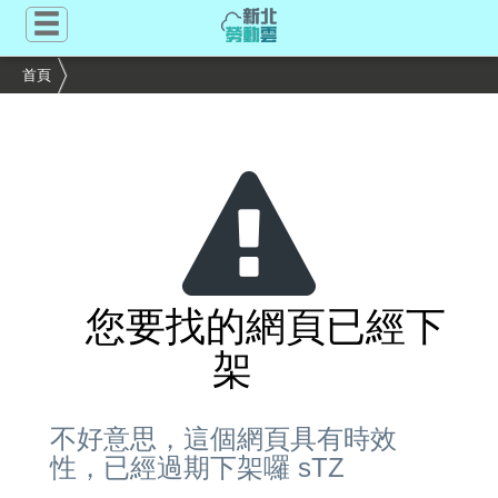
跳
到
主
首頁
要
內
容
區
塊
您要找的網頁已經下
架
不好意思，這個網頁具有時效
性，已經過期下架囉 sTZ