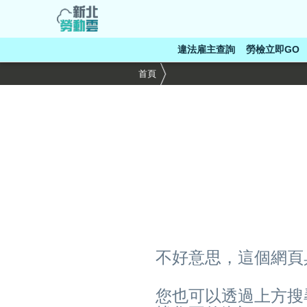
跳
到
主
違法雇主查詢
勞檢立即GO
要
內
首頁
容
區
塊
不好意思，這個網頁
您也可以透過上方搜