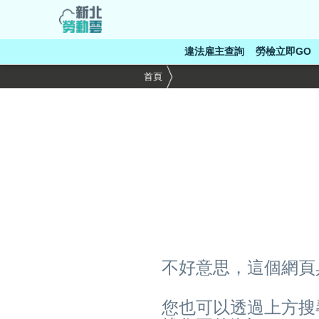
跳
到
主
違法雇主查詢
勞檢立即GO
要
內
首頁
容
區
塊
不好意思，這個網頁
您也可以透過上方搜