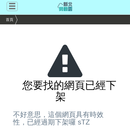
跳
到
主
首頁
要
內
容
區
塊
您要找的網頁已經下
架
不好意思，這個網頁具有時效
性，已經過期下架囉 sTZ