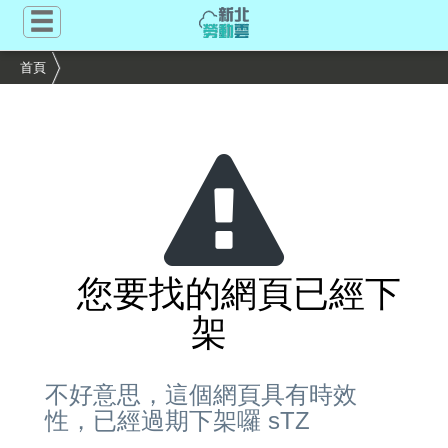
跳
到
主
首頁
要
內
容
區
塊
您要找的網頁已經下
架
不好意思，這個網頁具有時效
性，已經過期下架囉 sTZ