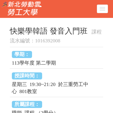
跳
新
首頁
課程查詢
課程內容
到
北
Toggle
勞
navigat
主
勞
工
要
動
大
內
雲
學
容
(logo
快樂學韓語 發音入門班
(logo
課程
區
圖)
圖)
塊
流水編號：1016392008
學期：
113學年度 第二學期
授課時間：
星期三 19:30~21:20 於三重勞工中
心 801教室
所屬課程：
職能 課程 （2學分）