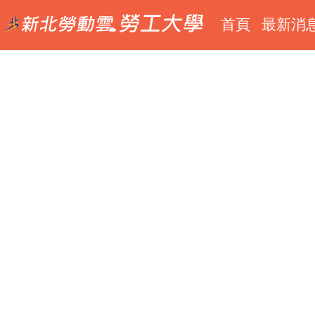
跳
新
勞
到
首頁
最新消
北
工
主
勞
大
要
動
學
內
雲
(logo
容
(logo
圖)
區
圖)
塊