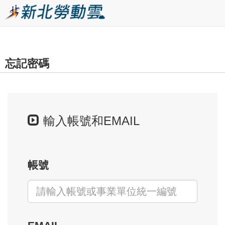
跳
到
主
要
忘記密碼
內
容
區
塊
輸入帳號和EMAIL
帳號