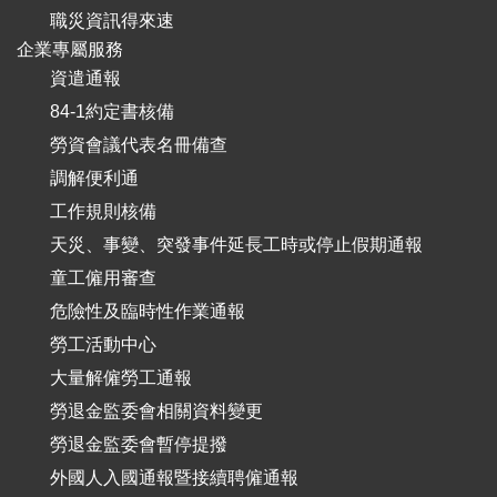
職災資訊得來速
企業專屬服務
資遣通報
84-1約定書核備
勞資會議代表名冊備查
調解便利通
工作規則核備
天災、事變、突發事件延長工時或停止假期通報
童工僱用審查
危險性及臨時性作業通報
勞工活動中心
大量解僱勞工通報
勞退金監委會相關資料變更
勞退金監委會暫停提撥
外國人入國通報暨接續聘僱通報