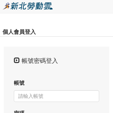
跳
到
主
要
個人會員登入
內
容
區
塊
帳號密碼登入
帳號