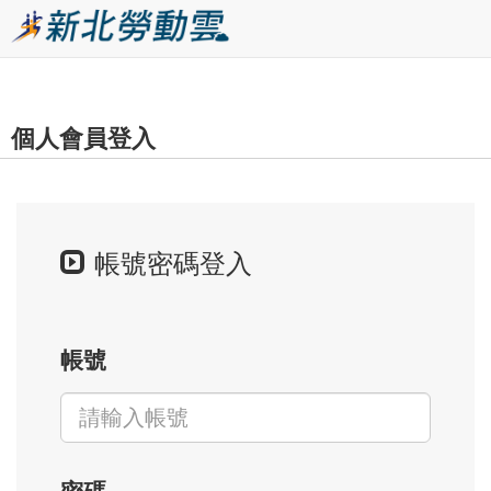
跳
到
主
要
個人會員登入
內
容
區
塊
帳號密碼登入
帳號