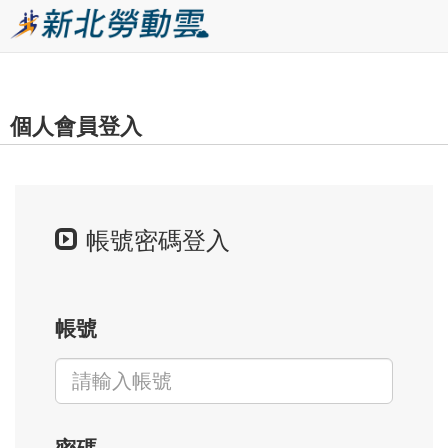
跳
到
主
要
個人會員登入
內
容
區
塊
帳號密碼登入
帳號