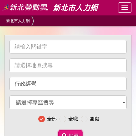
跳
Togg
到
navig
主
新北市人力網
要
內
容
請
區
輸
塊
入
請
關
選
鍵
擇
字
請
地
選
區
擇
搜
請
職
尋
選
別
擇
搜
全部
全職
兼職
專
尋
區
搜