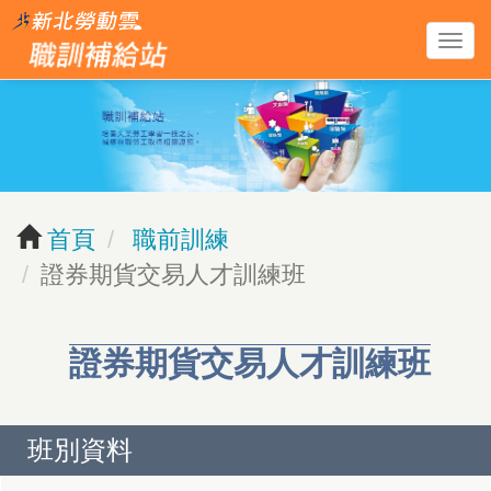
跳
導
到
覽
主
列
要
開
內
關
容
區
首頁
職前訓練
塊
證券期貨交易人才訓練班
證券期貨交易人才訓練班
班別資料