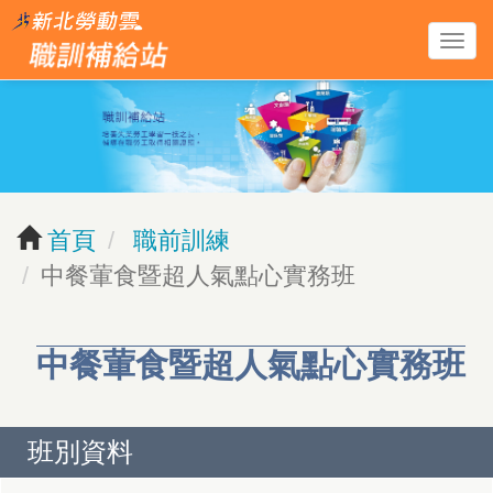
跳
導
到
覽
主
列
要
開
內
關
容
區
首頁
職前訓練
塊
中餐葷食暨超人氣點心實務班
中餐葷食暨超人氣點心實務班
班別資料