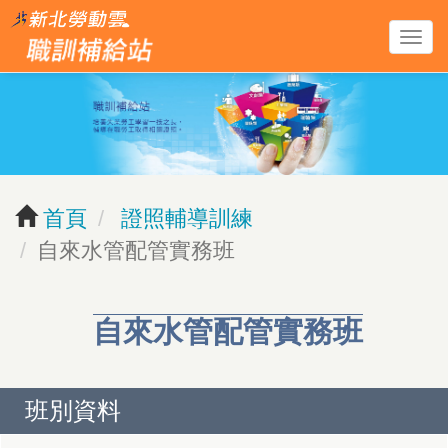
跳
導
到
覽
主
列
要
開
內
關
容
區
首頁
證照輔導訓練
塊
自來水管配管實務班
自來水管配管實務班
班別資料